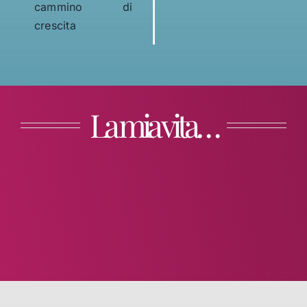
cammino di
crescita
La mia vita…