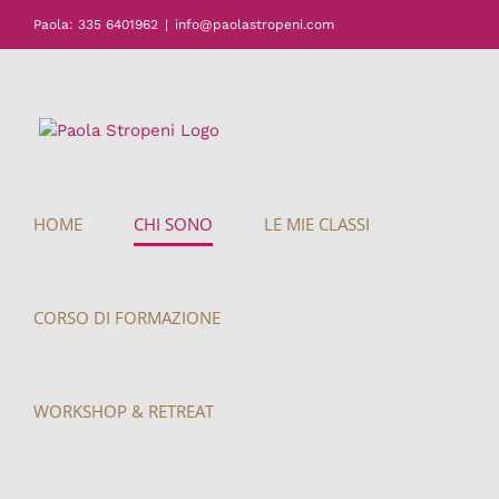
Salta
Paola: 335 6401962
|
info@paolastropeni.com
al
contenuto
HOME
CHI SONO
LE MIE CLASSI
CORSO DI FORMAZIONE
WORKSHOP & RETREAT