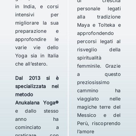
di crescita
in India, e corsi
personale legati
intensivi per
alla tradizione
migliorare la sua
Maya e Tolteka e
preparazione e
approfondendo
approfondire le
percorsi legati al
varie vie dello
risveglio della
Yoga sia in Italia
spiritualità
che all’estero.
femminile. Grazie
a questo
Dal 2013 si è
preziosissimo
specializzata nel
cammino ha
metodo
viaggiato nelle
Anukalana Yoga®
magiche terre del
e dallo stesso
Messico e del
anno ha
Perù, riscoprendo
cominciato a
l’amore
praticare con