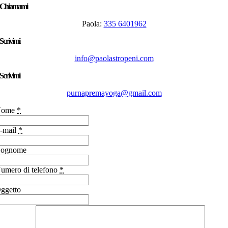
Chiamami
Paola:
335 6401962
Scrivimi
info@paolastropeni.com
Scrivimi
purnapremayoga@gmail.com
Nome
*
-mail
*
ognome
umero di telefono
*
ggetto