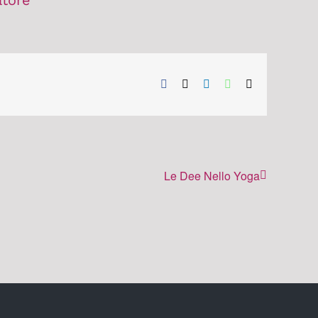
atore
Facebook
X
LinkedIn
WhatsApp
Email
Le Dee Nello Yoga