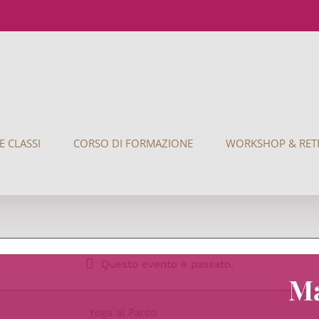
E CLASSI
CORSO DI FORMAZIONE
WORKSHOP & RET
Questo evento è passato.
Ma